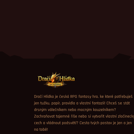
Dračí Hlídka je česká RPG fantasy hra, ke které potřebuješ
jen tužku, papír, pravidla a vlastní fantazii! Chceš se stát
drsným válečníkem nebo mocným kouzelníkem?
Zachraňovat tajemné říše nebo si vytvořit vlastní zločineck
cech a vládnout podsvětí? Cesta tvých postav je jen a jen
na tobě!