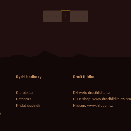
«
‹
1
›
»
Rychlé odkazy
Dračí Hlídka
O projektu
DH web: dracihlidka.cz
Databáze
DH e-shop: www.dracihlidka.cz/pro
Přidat doplněk
Hlídcon: www.hlidcon.cz
ý