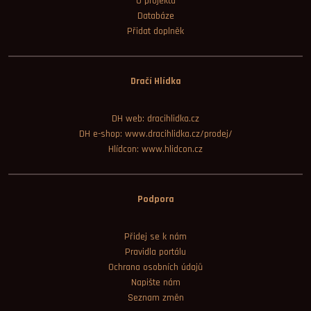
O projektu
Databáze
Přidat doplněk
Dračí Hlídka
DH web: dracihlidka.cz
DH e-shop: www.dracihlidka.cz/prodej/
Hlídcon: www.hlidcon.cz
Podpora
Přidej se k nám
Pravidla portálu
Ochrana osobních údajů
Napište nám
Seznam změn