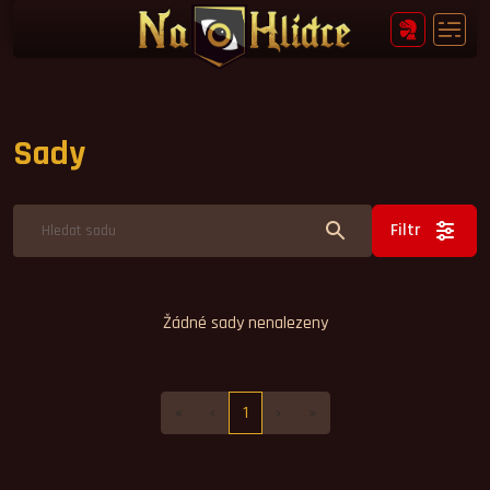
Sady
Filtr
Žádné sady nenalezeny
«
‹
1
›
»