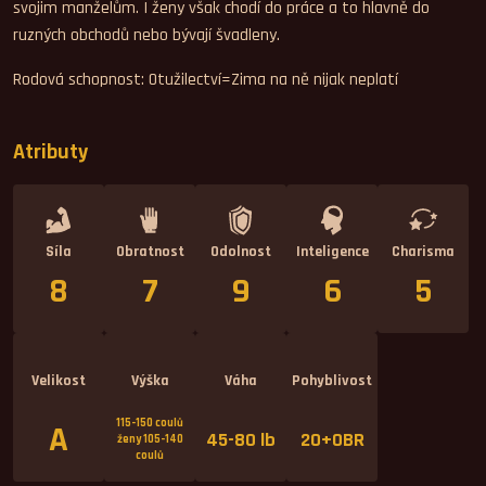
svojim manželům. I ženy však chodí do práce a to hlavně do
ruzných obchodů nebo bývají švadleny.
Rodová schopnost: Otužilectví=Zima na ně nijak neplatí
Atributy
Síla
Obratnost
Odolnost
Inteligence
Charisma
8
7
9
6
5
Velikost
Výška
Váha
Pohyblivost
115-150 coulů
A
45-80 lb
20+OBR
ženy 105-140
coulů