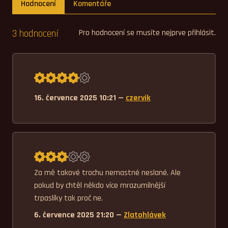
Hodnocení
Komentáře
3 hodnocení
Pro hodnocení se musíte nejprve přihlásit.
Průměrné hodnocení 4,0.
16. července 2025 10:21 —
czervik
Průměrné hodnocení 3,0.
Za mě takové trochu nemastné neslané. Ale 
pokud by chtěl někdo více mrazumilnější 
trpaslíky tak proč ne.
6. července 2025 21:20 —
Zlatohlávek