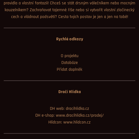
pravidla a vlastní fantazii! Chceš se stát drsným válečníkem nebo mocným
kouzelníkem? Zachraňovat tajemné říše nebo si vytvořit vlastní zločinecký
cech a vládnout podsvětí? Cesta tvých postav je jen a jen na tobě!
Rychlé odkazy
O projektu
Databáze
Přidat doplněk
Dračí Hlídka
DH web: dracihlidka.cz
DH e-shop: www.dracihlidka.cz/prodej/
Hlídcon: www.hlidcon.cz