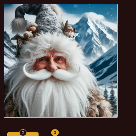
Počet hodnocení
Počet komentářů
3
2