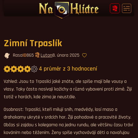
Zimní Trpaslík
Rasa
ID
865
Luton
8. února 2025
4 průměr z 3 hodnocení
Průměrné hodnocení 4,0.
Vzhled: Jsou to Trpaslíci jaké znáte, ale spíše mají bíle vousy a
vlasy. Taky často nosívají kožichy a různá vybavení proti zimě. Žijí
totiž v horách, kde zima je neustále.
Osobnost: Trpaslíci, kteří milují sníh, medvědy, losí maso a
drahokamy ukryté v srdcích hor. Žiji pohodové a pracovité životy.
Občas si zajdou s kolegama na jednu rundu, ale většinu času tráví
kováním nebo těžením. Ženy spíše vychovávájí děti a navařujou