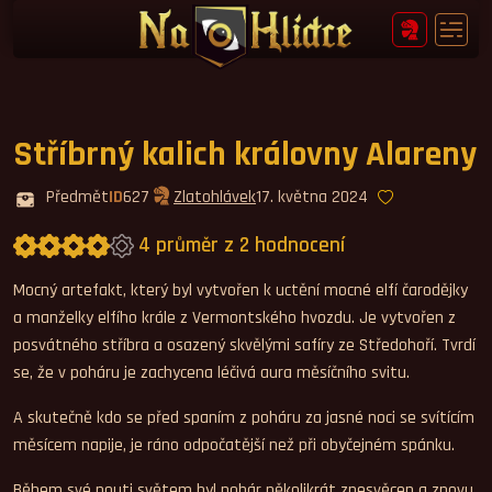
Stříbrný kalich královny Alareny
Předmět
ID
627
Zlatohlávek
17. května 2024
4 průměr z 2 hodnocení
Průměrné hodnocení 4,0.
Mocný artefakt, který byl vytvořen k uctění mocné elfí čarodějky
a manželky elfího krále z Vermontského hvozdu. Je vytvořen z
posvátného stříbra a osazený skvělými safíry ze Středohoří. Tvrdí
se, že v poháru je zachycena léčivá aura měsíčního svitu.
A skutečně kdo se před spaním z poháru za jasné noci se svítícím
měsícem napije, je ráno odpočatější než při obyčejném spánku.
Během své pouti světem byl pohár několikrát znesvěcen a znovu