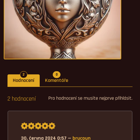
Počet hodnocení
Počet komentářů
2
0
Hodnocení
Komentáře
2 hodnocení
Pro hodnocení se musíte nejprve přihlásit.
Průměrné hodnocení 5,0.
30. června 2024 0:57 —
brucoun