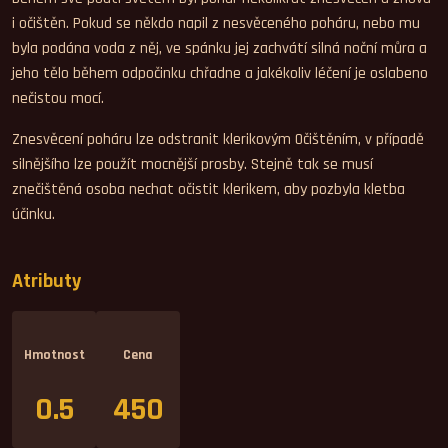
i očištěn. Pokud se někdo napil z nesvěceného poháru, nebo mu
byla podána voda z něj, ve spánku jej zachvátí silná noční můra a
jeho tělo během odpočinku chřadne a jakékoliv léčení je oslabeno
nečistou mocí.
Znesvěcení poháru lze odstranit klerikovým Očištěním, v případě
silnějšího lze použít mocnější prosby. Stejně tak se musí
znečištěná osoba nechat očistit klerikem, aby pozbyla kletba
účinku.
Atributy
Hmotnost
Cena
0.5
450