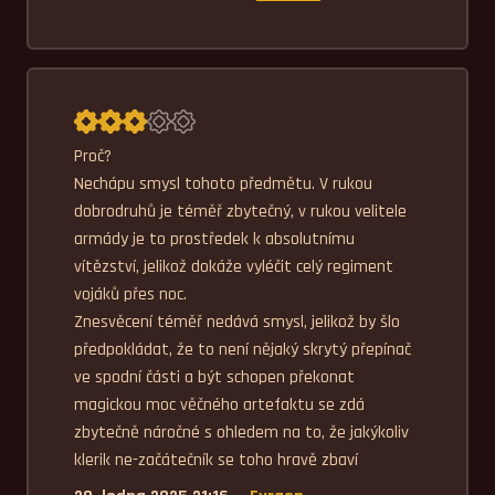
Průměrné hodnocení 3,0.
Proč?

Nechápu smysl tohoto předmětu. V rukou 
dobrodruhů je téměř zbytečný, v rukou velitele 
armády je to prostředek k absolutnímu 
vítězství, jelikož dokáže vyléčit celý regiment 
vojáků přes noc.

Znesvěcení téměř nedává smysl, jelikož by šlo 
předpokládat, že to není nějaký skrytý přepínač 
ve spodní části a být schopen překonat 
magickou moc věčného artefaktu se zdá 
zbytečně náročné s ohledem na to, že jakýkoliv 
klerik ne-začátečník se toho hravě zbaví