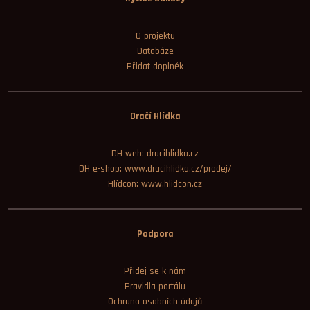
O projektu
Databáze
Přidat doplněk
Dračí Hlídka
DH web: dracihlidka.cz
DH e-shop: www.dracihlidka.cz/prodej/
Hlídcon: www.hlidcon.cz
Podpora
Přidej se k nám
Pravidla portálu
Ochrana osobních údajů