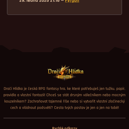
29. ledna 2025 21:16 —
Fyrgon
Dračí Hlídka je česká RPG fantasy hra, ke které potřebuješ jen tužku, papír,
pravidla a vlastní fantazii! Chceš se stát drsným válečníkem nebo mocným
kouzelníkem? Zachraňovat tajemné říše nebo si vytvořit vlastní zločinecký
cech a vládnout podsvětí? Cesta tvých postav je jen a jen na tobě!
Rychlé odkazy