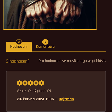
Počet hodnocení
Počet komentářů
3
0
Hodnocení
Komentáře
3 hodnocení
Pro hodnocení se musíte nejprve přihlásit.
Průměrné hodnocení 5,0.
Velice pěkný předmět.
23. června 2024 11:36 —
Hejtman