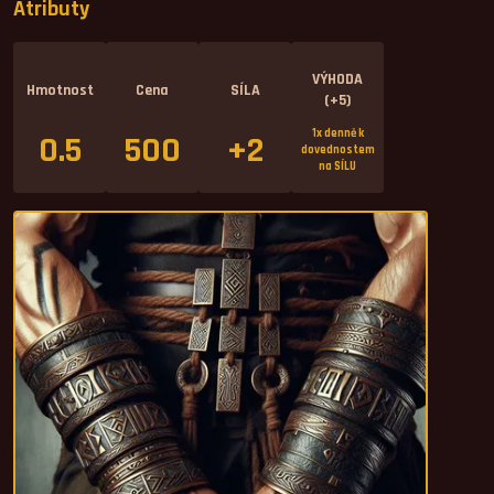
Atributy
VÝHODA
Hmotnost
Cena
SÍLA
(+5)
1x denně k
0.5
500
+2
dovednostem
na SÍLU