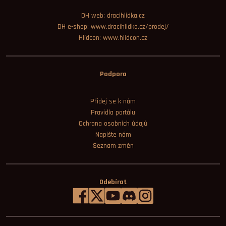
DH web: dracihlidka.cz
DH e-shop: www.dracihlidka.cz/prodej/
Hlídcon: www.hlidcon.cz
Podpora
Přidej se k nám
Pravidla portálu
Ochrana osobních údajů
Napište nám
Seznam změn
Odebírat