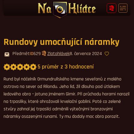
Rundovy umocňující náramky
Předmět
ID
629
Zlatohlávek
8. července 2024
5 průměr z 3 hodnocení
Průměrné hodnocení 5,0.
Rund byl náčelník Ormundrullského kmene seveřanů z malého
ostrova na sever od Rilondu. Jeho lid, žil dlouho pod útlakem
ledového obra – jotuna jménem Gimir. Při průchodu horami narazil
na trpaslíky, které ohrožovali krvelační goblini. Poté co zelené
stvůry zahnal jej trpaslíci odměnili výtečnými bronzovými
náramky osazenými runami. Ty mu dodaly moc obra porazit.