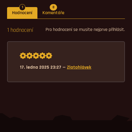
Počet hodnocení
Počet komentářů
1
0
Hodnocení
Komentáře
1 hodnocení
Pro hodnocení se musíte nejprve přihlásit.
Průměrné hodnocení 5,0.
17. ledna 2025 23:27 —
Zlatohlávek