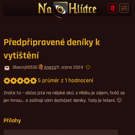
Předpřipravené deníky k
vytištění
Obecný
ID
530
Aneta
11. srpna 2024
5 průměr z 1 hodnocení
Průměrné hodnocení 5,0.
Znáte to – občas jste na nějaké akci, o Hlídku je zájem, hráči se
jen hrnou… a začínají vám docházet deníky. Tady je řešení. 🙂
Přílohy