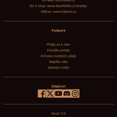
DH web: dracihlidka.cz
DH e-shop: www.dracihlidka.cz/prodej/
Hlídcon: www.hlidcon.cz
Podpora
Přidej se k nám
Pravidla portálu
Ochrana osobních údajů
Napište nám
Seznam změn
Odebírat
Verze 1.1.0