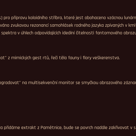
alis) pro přípravu koloidního stříbra, které jest obohaceno vzácnou lu
ivováno zvukovou rezonancí samohlásek rodného jazyka zpívaných v kmit
o spektra v úhlech odpovídajících ideální čitelnosti fantomového obraz
t" z mimických gest rtů, řeči těla fauny i flory veškerenstva.
 "upgradovat" na multisekvenční monitor se smyčkou obrazového zázn
bra přidáme extrakt z Pamětnice, bude se povrch nadále zakřivovat v 