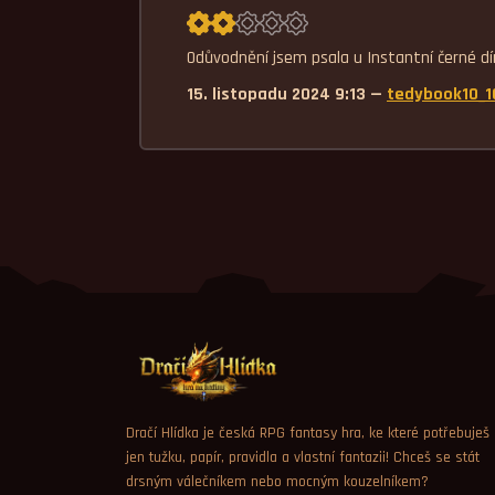
Průměrné hodnocení 2,0.
Odůvodnění jsem psala u Instantní černé dí
15. listopadu 2024 9:13 —
tedybook10_1
Dračí Hlídka je česká RPG fantasy hra, ke které potřebuješ
jen tužku, papír, pravidla a vlastní fantazii! Chceš se stát
drsným válečníkem nebo mocným kouzelníkem?