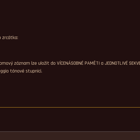
 zrcátka:
fantomový záznam lze uložit do VÍCENÁSOBNÉ PAMĚTI a JEDNOTLIVÉ SEK
eggio tónové stupnici.