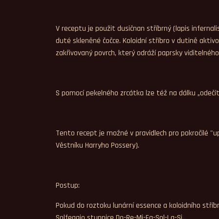
V receptu je použit dusičnan stříbrný (lapis infern
duté skleněné čočce. Koloidní stříbro v dutině akt
zakřivovaný povrch, který odráží paprsky viditelnéh
S pomocí pekelného zrcátka lze též na dálku „odečíta
Tento recept je možné v pravidlech pro pokročilé
Věstníku Harryho Possery).
Postup:
Pokud do roztoku lunární essence a koloidního stří
Solfeggio stupnice Do-Re-Mi-Fa-Sol-La-Si…