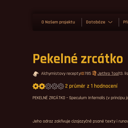
O Našem projektu
Databáze
Př
Pekelné zrcátko
Alchymistovy recepty
ID
785
Jethro Tool
13. 
2 průměr z 1 hodnocení
Průměrné hodnocení 2,0.
PEKELNÉ ZRCÁTKO – Speculum Infernalis (v principu j
Jeho odraz zakřivuje cizojazyčně psané texty i runo