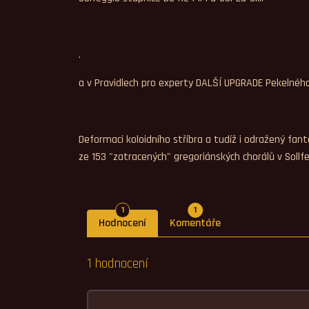
.
a v Pravidlech pro experty DALŠÍ UPGRADE Pekelného
Deformaci koloidního stříbra a tudíž i odražený 
ze 153 "zatracených" gregoriánských chorálů v Sollf
Počet hodnocení
Počet komentářů
1
1
Hodnocení
Komentáře
1 hodnocení