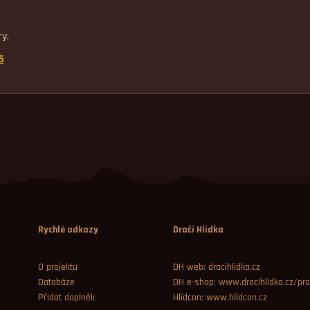
ry.
6
Rychlé odkazy
Dračí Hlídka
O projektu
DH web: dracihlidka.cz
Databáze
DH e-shop: www.dracihlidka.cz/pro
Přidat doplněk
Hlídcon: www.hlidcon.cz