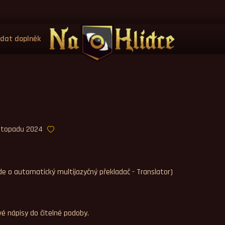
idat doplněk
listopadu 2024
de o automatický multijazyčný překladač - Translator)
vé nápisy do čitelné podoby.