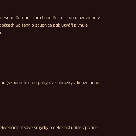
nární esencí Compositum Luna Decrescum a uzavřeno v
očtech Solfeggio stupnice pak utváří plynule
u.
amu (vzpomeňte na pohyblivé obrázky z kouzelného
sekvencích časové smyčky o délce aktuálně zpívané