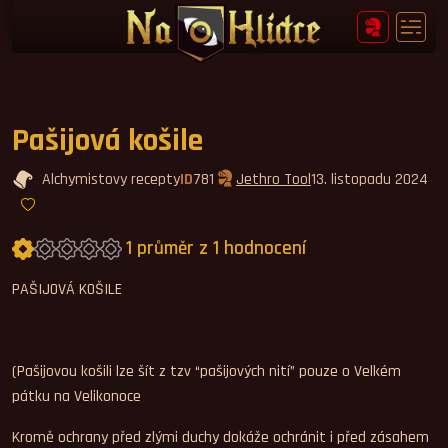
Pašijová košile
Alchymistovy recepty
ID
781
Jethro Tool
13. listopadu 2024
1 průměr z 1 hodnocení
Průměrné hodnocení 1,0.
PAŠIJOVÁ KOŠILE
(Pašijovou košili lze šít z tzv “pašijových nití” pouze o Velkém
pátku na Velikonoce
Kromě ochrany před zlými duchy dokáže ochránit i před zásahem