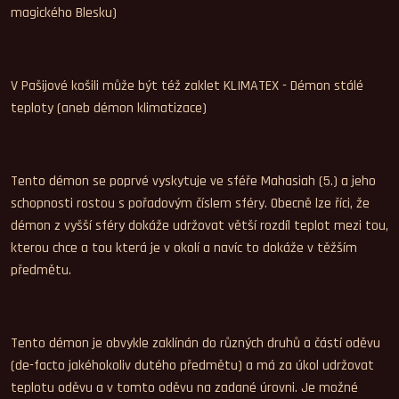
magického Blesku)
V Pašijové košili může být též zaklet KLIMATEX - Démon stálé
teploty (aneb démon klimatizace)
Tento démon se poprvé vyskytuje ve sféře Mahasiah (5.) a jeho
schopnosti rostou s pořadovým číslem sféry. Obecně lze říci, že
démon z vyšší sféry dokáže udržovat větší rozdíl teplot mezi tou,
kterou chce a tou která je v okolí a navíc to dokáže v těžším
předmětu.
Tento démon je obvykle zaklínán do různých druhů a částí oděvu
(de-facto jakéhokoliv dutého předmětu) a má za úkol udržovat
teplotu oděvu a v tomto oděvu na zadané úrovni. Je možné