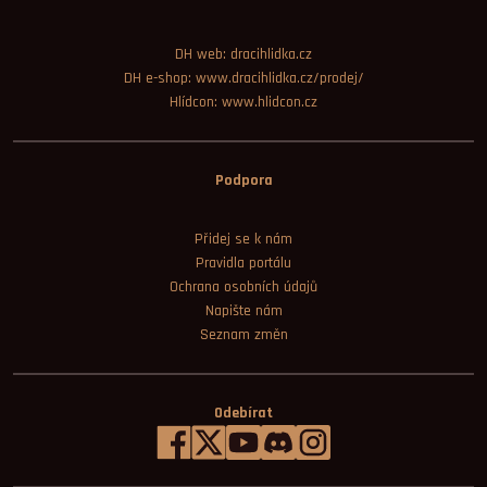
DH web: dracihlidka.cz
DH e-shop: www.dracihlidka.cz/prodej/
Hlídcon: www.hlidcon.cz
Podpora
Přidej se k nám
Pravidla portálu
Ochrana osobních údajů
Napište nám
Seznam změn
Odebírat