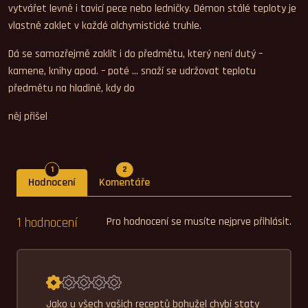
vytvářet levně i tavicí pece nebo ledničky. Démon stálé teploty je
vlastně zaklet v každé alchymistické truhle.
Dá se samozřejmě zaklít i do předmětu, který není dutý –
kamene, knihy apod. – poté … snaží se udržovat teplotu
předmětu na hladině, kdy do
něj přišel
Počet hodnocení
Počet komentářů
1
2
Hodnocení
Komentáře
1 hodnocení
Pro hodnocení se musíte nejprve přihlásit.
Průměrné hodnocení 1,0.
Jako u všech vašich receptů bohužel chybí staty 