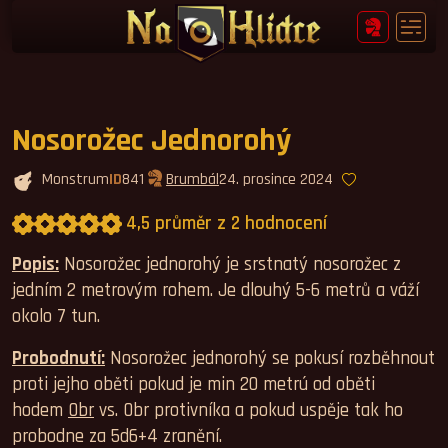
Nosorožec Jednorohý
Monstrum
ID
841
Brumbál
24. prosince 2024
4,5 průměr z 2 hodnocení
Průměrné hodnocení 4,5.
Popis:
Nosorožec jednorohý je srstnatý nosorožec z
jedním 2 metrovým rohem. Je dlouhý 5-6 metrů a váží
okolo 7 tun.
Probodnutí:
Nosorožec jednorohý se pokusí rozběhnout
proti jejho oběti pokud je min 20 metrú od oběti
hodem
Obr
vs. Obr protivníka a pokud uspěje tak ho
probodne za 5d6+4 zranění.