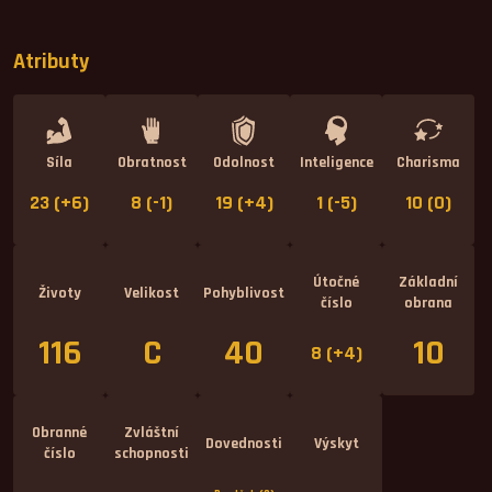
Atributy
Síla
Obratnost
Odolnost
Inteligence
Charisma
23 (+6)
8 (-1)
19 (+4)
1 (-5)
10 (0)
Útočné
Základní
Životy
Velikost
Pohyblivost
číslo
obrana
116
C
40
10
8 (+4)
Obranné
Zvláštní
Dovednosti
Výskyt
číslo
schopnosti