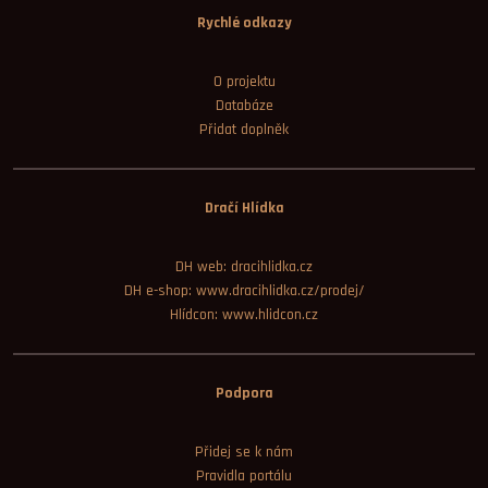
Rychlé odkazy
O projektu
Databáze
Přidat doplněk
Dračí Hlídka
DH web: dracihlidka.cz
DH e-shop: www.dracihlidka.cz/prodej/
Hlídcon: www.hlidcon.cz
Podpora
Přidej se k nám
Pravidla portálu