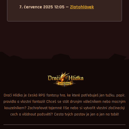
7. července 2025 12:05 —
Zlatohlávek
Dračí Hlídka je česká RPG fantasy hra, ke které potřebuješ jen tužku, papír,
pravidla a vlastní fantazii! Chceš se stát drsným válečníkem nebo mocným
kouzelníkem? Zachraňovat tajemné říše nebo si vytvořit vlastní zločinecký
cech a vládnout podsvětí? Cesta tvých postav je jen a jen na tobě!