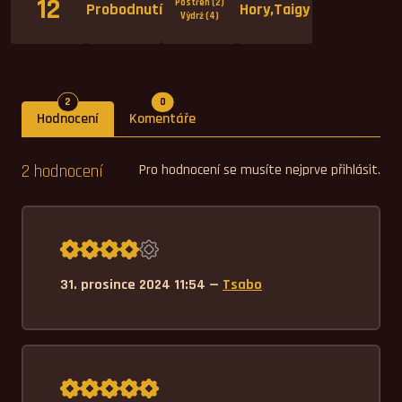
12
Postřeh (2)
Probodnutí
Hory,Taigy
Výdrž (4)
Počet hodnocení
Počet komentářů
2
0
Hodnocení
Komentáře
2 hodnocení
Pro hodnocení se musíte nejprve přihlásit.
Průměrné hodnocení 4,0.
31. prosince 2024 11:54 —
Tsabo
Průměrné hodnocení 5,0.