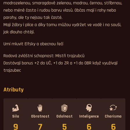
modrozelenou, smaragdově zelenou, modrou, černou, stříbrnou,
nebo méně často i rudou barvu vlasů. Občas mají i rohy nebo
parohy, ale ty nejsou tak časté.
Mají žábry i plíce a díky tomu můžou vydržet ve vodě i na souši,
jak dlouho chtějí.
Umí mluvit Elfsky a obecnou řečí
Rodová zvláštní schopnost: Mistři trojzubců
Dostávají bonus +2 do UČ, +1 do ZR a +1 do OBR když využívají
trojzubec
Atributy
Síla
Obratnost
Odolnost
Inteligence
Charisma
9
7
5
6
6