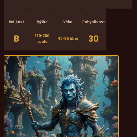
Velikost
Výška
Váha
Pohyblivost
B
30
170-200
40-65 liber
coulů