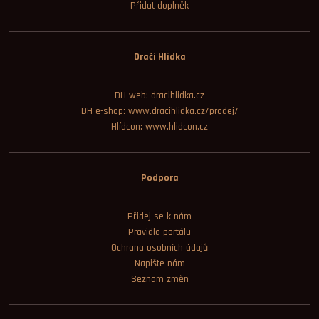
Přidat doplněk
Dračí Hlídka
DH web: dracihlidka.cz
DH e-shop: www.dracihlidka.cz/prodej/
Hlídcon: www.hlidcon.cz
Podpora
Přidej se k nám
Pravidla portálu
Ochrana osobních údajů
Napište nám
Seznam změn