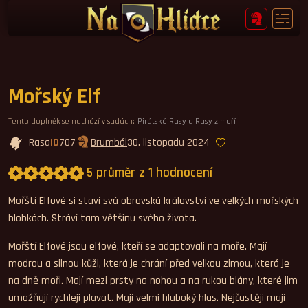
Mořský Elf
Tento doplněk se nachází v sadách:
Pirátské Rasy a Rasy z moří
Rasa
ID
707
Brumbál
30. listopadu 2024
5 průměr z 1 hodnocení
Průměrné hodnocení 5,0.
Mořští Elfové si staví svá obrovská království ve velkých mořských
hlobkách. Stráví tam většinu svého života.
Mořští Elfové jsou elfové, kteří se adaptovali na moře. Mají
modrou a silnou kůži, která je chrání před velkou zimou, která je
na dně moři. Mají mezi prsty na nohou a na rukou blány, které jim
umožňují rychleji plavat. Mají velmi hluboký hlas. Nejčastěji mají