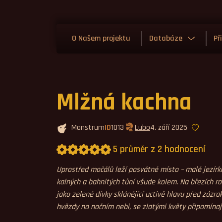
O Našem projektu
Databáze
Př
Mlžná kachna
Monstrum
ID
1013
Lubo
4. září 2025
5 průměr z 2 hodnocení
Průměrné hodnocení 5,0.
Uprostřed močálů leží posvátné místo – malé jezírko 
kalných a bahnitých tůní všude kolem. Na březích ros
jako zelené dívky sklánějící uctivě hlavu před zázra
hvězdy na nočním nebi, se zlatými květy připomínaj