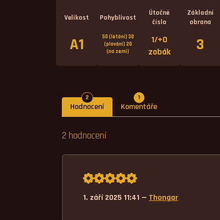
Útočné
Základní
Velikost
Pohyblivost
číslo
obrana
50 (létání) 30
1/+0
A1
3
(plavání) 20
zobák
(na zemi)
Počet hodnocení
Počet komentářů
2
1
Hodnocení
Komentáře
2 hodnocení
Průměrné hodnocení 5,0.
1. září 2025 11:41 —
Thongar