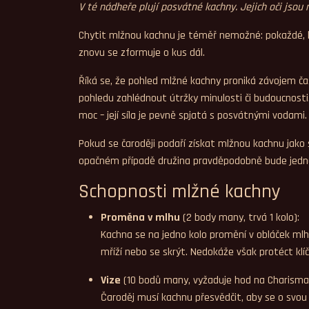
V té nádheře plují posvátné kachny. Jejich oči jsou
Chytit mlžnou kachnu je téměř nemožné: pokaždé, kdy
znovu se zformuje o kus dál.
Říká se, že pohled mlžné kachny proniká závojem času
pohledu zahlédnout útržky minulosti či budoucnosti. Č
moc – její síla je pevně spjatá s posvátnými vodami.
Pokud se čaroději podaří získat mlžnou kachnu jako
opačném případě družina pravděpodobně bude jedna
Schopnosti mlžné kachny
Proměna v mlhu
(2 body many, trvá 1 kolo):
Kachna se na jedno kolo promění v obláček mlh
mříží nebo se skrýt. Nedokáže však protéct klí
Vize
(10 bodů many, vyžaduje hod na Charisma
Čaroděj musí kachnu přesvědčit, aby se o svou v