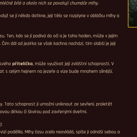
 mléčně bílé a okolo nich se povalují chumáče mlhy.
ž se jí někdo dotkne, její tělo se rozplyne v obláčku mlhy a
. Ten, kdo se jí podívá do očí a je toho hoden, může v jejím
ím dál od jezírka se však kachna nachází, tím slabší je její
 svého
přítelíčka
, může využívat její zvláštní schopnosti. V
t s celým hejnem na jezeře a vize bude mnohem silnější.
y. Tato schopnost jí umožní uniknout ze sevření, proletět
čovou dírkou či škvírou pod zavřenými dveřmi.
):
izi podělila. Mlhy času zcela neovládá, spíše ji odnáší sebou a