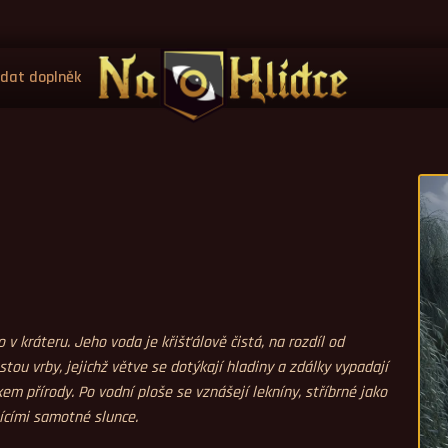
idat doplněk
v kráteru. Jeho voda je křišťálově čistá, na rozdíl od
tou vrby, jejichž větve se dotýkají hladiny a zdálky vypadají
kem přírody. Po vodní ploše se vznášejí lekníny, stříbrné jako
ícími samotné slunce.