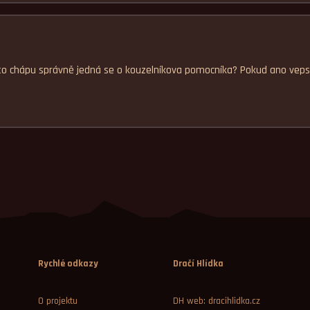
li to chápu správně jedná se o kouzelníkova pomocníka? Pokud ano veps
Rychlé odkazy
Dračí Hlídka
O projektu
DH web: dracihlidka.cz