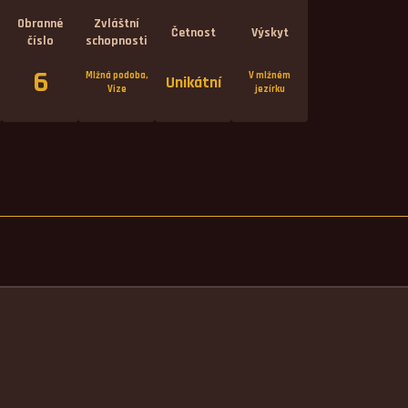
Obranné
Zvláštní
Četnost
Výskyt
číslo
schopnosti
6
Mlžná podoba,
V mlžném
Unikátní
Vize
jezírku