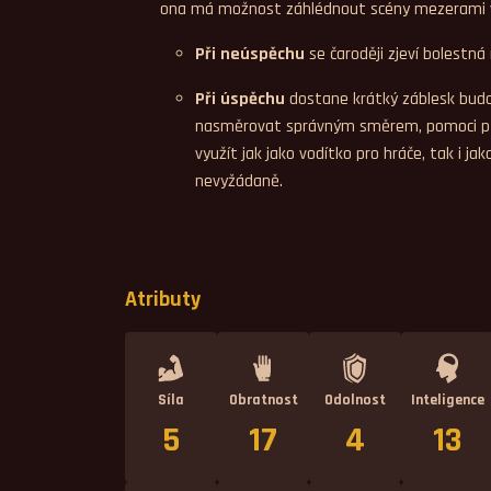
ona má možnost záhlédnout scény mezerami 
Při neúspěchu
se čaroději zjeví bolestná
Při úspěchu
dostane krátký záblesk budo
nasměrovat správným směrem, pomoci při 
využít jak jako vodítko pro hráče, tak i ja
nevyžádaně.
Atributy
Síla
Obratnost
Odolnost
Inteligence
5
17
4
13