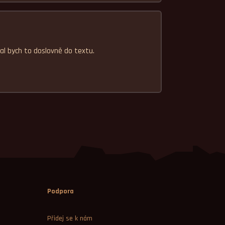
al bych to doslovně do textu.
Podpora
Přidej se k nám