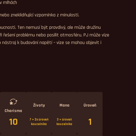
v mlhách
 nebo zneklidňující vzpomínka z minulosti.
ucnosti. Ten nemusí být pravdivý, ale může družinu
řešení problému nebo posílit atmosféru. PJ může vize
ko nástroj k budování napětí – vize se mohou objevit i
Životy
Mana
Úroveň
Charisma
10
1
7 + 2x úroveň
3 + úroveň
kouzelníka
kouzelníka