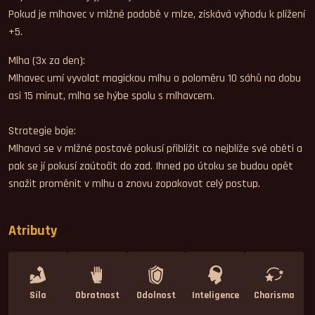
Pokud je mlhavec v mlžné podobě v mlze, získává výhodu k plížení
+5.
Mlha (3x za den):
Mlhavec umí vyvolat magickou mlhu o poloměru 10 sáhů na dobu
asi 15 minut, mlha se hýbe spolu s mlhavcem.
Strategie boje:
Mlhavci se v mlžné postavě pokusí přiblížit co nejblíže své oběti a
pak se jí pokusí zaútočit do zad. Ihned po útoku se budou opět
snažit proměnit v mlhu a znovu zopakovat celý postup.
Atributy
Síla
Obratnost
Odolnost
Inteligence
Charisma