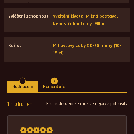
Zvláštní schopnosti
Vycítění života, Mlžná postava,
Nepostřehnutelný, Mlha
Kořist:
Mlhavcovy zuby 50-75 many (10-
15 zl)
Počet hodnocení
Počet komentářů
1
0
Hodnocení
Komentáře
1 hodnocení
Pro hodnocení se musíte nejprve přihlásit.
Průměrné hodnocení 5,0.