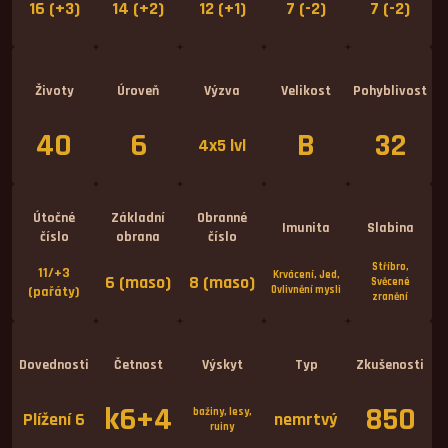
16 (+3)
14 (+2)
12 (+1)
7 (-2)
7 (-2)
Životy
Úroveň
Výzva
Velikost
Pohyblivost
40
6
B
32
4x5 lvl
Útočné
Základní
Obranné
Imunita
Slabina
číslo
obrana
číslo
Stříbro,
11/+3
Krvácení, Jed,
6 (maso)
8 (maso)
Svěcené
(pařáty)
Ovlivnění mysli
zranění
Dovednosti
Četnost
Výskyt
Typ
Zkušenosti
k6+4
850
bažiny, lesy,
Plížení 6
nemrtvý
ruiny