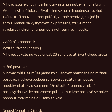
Mlhavci jsou hybridy mezi hmotnými a nehmotnými nemrtvými.
Vypadají stejně jako za života, jen se na nich podepsal rozklad
tkání. Útočí pouze pomocí pařátů, zbraně nemívají, stejně jako
zbroje. Mohou se vyskytovat jak přirozeně, tak je mohou
vyvolávat nekromanti pomocí svých temných rituálů.
Zvláštní schopnosti:
Vycítění života (pasivní):
Mlhavec dokáže na vzdálenost 20 sáhu vycítit živé tlukoucí srdce.
Mlžná postava:
Mlhavec může se může jedno kolo věnovat přemněně na mlžnou
postavu, v takové podobě se stává zasažitelným pouze
magickými útoky a sám nemůže útočit. Proměna z mlžné
postavy do fyzické mu zabere půl kola. V mlžné postavě se může
pohnout maximálně o 3 sáhy za kolo.
Nepostřehnutelný (pasivní):