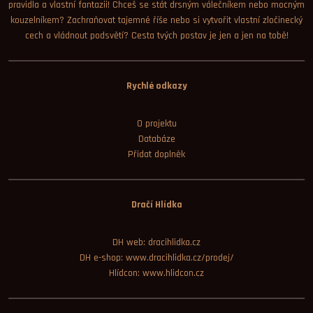
pravidla a vlastní fantazii! Chceš se stát drsným válečníkem nebo mocným
kouzelníkem? Zachraňovat tajemné říše nebo si vytvořit vlastní zločinecký
cech a vládnout podsvětí? Cesta tvých postav je jen a jen na tobě!
Rychlé odkazy
O projektu
Databáze
Přidat doplněk
Dračí Hlídka
DH web: dracihlidka.cz
DH e-shop: www.dracihlidka.cz/prodej/
Hlídcon: www.hlidcon.cz