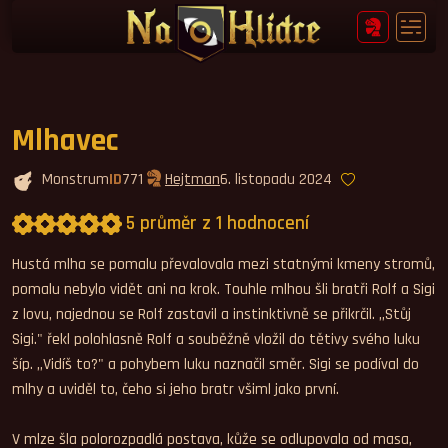
Mlhavec
Monstrum
ID
771
Hejtman
6. listopadu 2024
5 průměr z 1 hodnocení
Průměrné hodnocení 5,0.
Hustá mlha se pomalu převalovala mezi statnými kmeny stromů,
pomalu nebylo vidět ani na krok. Touhle mlhou šli bratři Rolf a Sigi
z lovu, najednou se Rolf zastavil a instinktivně se přikrčil. ,,Stůj
Sigi." řekl polohlasně Rolf a souběžně vložil do tětivy svého luku
šíp. ,,Vidíš to?" a pohybem luku naznačil směr. Sigi se podíval do
mlhy a uviděl to, čeho si jeho bratr všiml jako první.
V mlze šla polorozpadlá postava, kůže se odlupovala od masa,