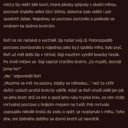
místy šly vidět bílé kosti, které jakoby splývaly s okolní mlhou,
postavě chyběla velká část břicha, dokonce bylo viděit i pár
spodních žeber. Najednou se postava zastavila a podívala se
směrem ke dvěma bratrům.
Rolf na nic nečekal a vystřelil, šíp našel svůj cíl. Polorozpadlá
postava zavrávorala a najednou jako by ji spolkla mlha, byla pryč.
Rolf už měl další šíp v tětivě, Sigi mezitím vytáhl lovecký tesák.
Po chvíli mlčení se Sigi zeptal staršího bratra ,,Co myslíš, dostali
jsme ho?"
,,Ne." odpověděl Rolf
,,Musíme se mít na pozoru, kdyby se náhodou..." než to stihl
doříct vzduch prořízl bratrův výkřik. Když se Rolf otočil viděl jen jak
se jeho bratr drží za krk a zpod jeho ruky tryská krev, za ním stála
mrtvolná postava s hnijícím masem na tváři. Pak mrtvola
uspoupila několik kroků do zadu a opět se rozplynula v mlhu. Toho
dne, ani žádného dalšího se domů bratři už nevrátili.