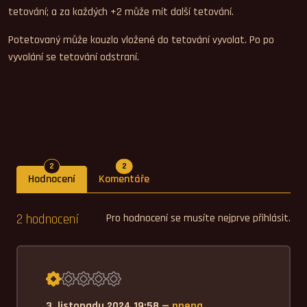
tetování; a za každých +2 může mít další tetování.
Potetovaný může kouzlo vložené do tetování vyvolat. Po po
vyvolání se tetování odstraní.
Počet hodnocení
Počet komentářů
2
2
Hodnocení
Komentáře
2 hodnocení
Pro hodnocení se musíte nejprve přihlásit.
Průměrné hodnocení 1,0.
3. listopadu 2024 19:58 —
ppepa