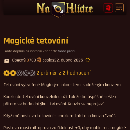
Magické tetování
Tento doplněk se nachází v sadách:
Sada přání
Obecný
ID
763
tobias
22. dubna 2025
2 průměr z 2 hodnocení
Průměrné hodnocení 2,0.
Tetování vytvořené Magickým inkoustem, s uloženým kouzlem.
Kouzlo do tetování kouzelník uloží, tak že ho úspěšně sešle a
přitom se bude dotýkat tetování. Kouzlo se neprojeví.
Když má postava tetování s kouzlem tak toto kouzlo "zná".
Postava musí mít opravu za Odolnost +0, aby mohla mít magické