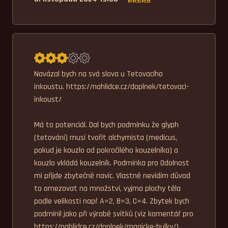
Průměrné hodnocení 3,0.
Navázal bych na svá slova u Tetovacího 
inkoustu. https://nahlidce.cz/doplnek/tetovaci-
inkoust/ 

Má to potenciál. Dal bych podmínku že glyph 
(tetování) musí tvořit alchymista (medicus, 
pokud je kouzlo od pokročilého kouzelníka) a 
kouzlo vkládá kouzelník. Podmínka pro Odolnost 
mi přijde zbytečně navíc. Vlastně nevidím důvod 
to omezovat na množství, vyjma plochy těla 
podle velikosti např A=2, B=3, C=4. Zbytek bych 
podmínil jako při výrobě svitků (viz komentář pro 
https://nahlidce.cz/doplnek/magicke-hulky/)