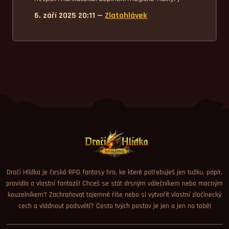
6. září 2025 20:11 —
Zlatohlávek
Dračí Hlídka je česká RPG fantasy hra, ke které potřebuješ jen tužku, papír,
pravidla a vlastní fantazii! Chceš se stát drsným válečníkem nebo mocným
kouzelníkem? Zachraňovat tajemné říše nebo si vytvořit vlastní zločinecký
cech a vládnout podsvětí? Cesta tvých postav je jen a jen na tobě!