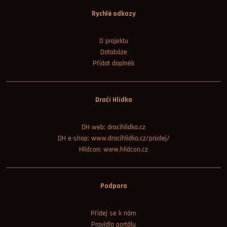
Rychlé odkazy
O projektu
Databáze
Přidat doplněk
Dračí Hlídka
DH web: dracihlidka.cz
DH e-shop: www.dracihlidka.cz/prodej/
Hlídcon: www.hlidcon.cz
Podpora
Přidej se k nám
Pravidla portálu