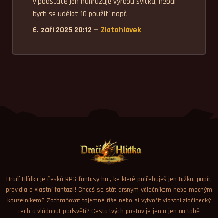
v podstatě jen nahrazuje výrobu svitků, nebál 
bych se udělat 10 použití např.
6. září 2025 20:12 —
Zlatohlávek
Dračí Hlídka je česká RPG fantasy hra, ke které potřebuješ jen tužku, papír,
pravidla a vlastní fantazii! Chceš se stát drsným válečníkem nebo mocným
kouzelníkem? Zachraňovat tajemné říše nebo si vytvořit vlastní zločinecký
cech a vládnout podsvětí? Cesta tvých postav je jen a jen na tobě!