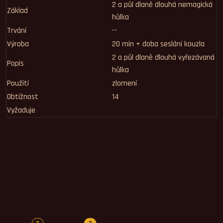
2 a půl dlaně dlouhá nemagická
Základ
hůlka
Trvání
--
Výroba
20 min + doba seslání kouzla
2 a půl dlaně dlouhá vyřezávaná
Popis
hůlka
Použití
zlomení
Obtížnost
14
Vyžaduje
Počet hodnocení
Počet komentářů