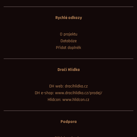
Rychlé odkazy
O projektu
Databáze
Přidat doplněk
Dračí Hlídka
DH web: dracihlidka.cz
DH e-shop: www.dracihlidka.cz/prodej/
Hlídcon: www.hlidcon.cz
Podpora