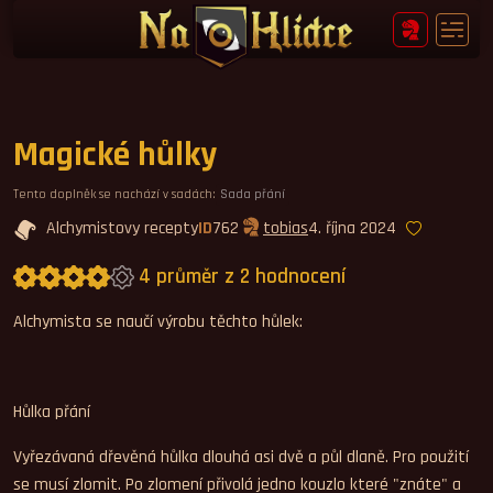
Magické hůlky
Tento doplněk se nachází v sadách:
Sada přání
Alchymistovy recepty
ID
762
tobias
4. října 2024
4 průměr z 2 hodnocení
Průměrné hodnocení 4,0.
Alchymista se naučí výrobu těchto hůlek:
Hůlka přání
Vyřezávaná dřevěná hůlka dlouhá asi dvě a půl dlaně. Pro použití
se musí zlomit. Po zlomení přivolá jedno kouzlo které "znáte" a