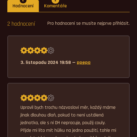
2
2
Hodnocení
Komentáře
2 hodnocení
Pro hodnocení se musíte nejprve přihlásit.
Průměrné hodnocení 4,0.
3. listopadu 2024 19:58 —
ppepa
Průměrné hodnocení 4,0.
Upravil bych trochu názvosloví měr, každý máme 
jinak dlouhou dlaň, pokud to není ustálená 
jednotka, ale s ní DH nepracuje, použij couly. 
Přijde mi líto mít hůlku na jedno použití, tohle mi 