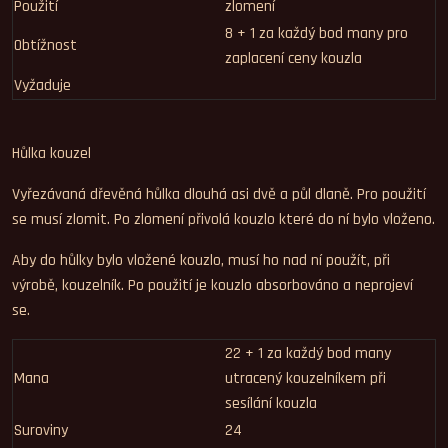
Použití
zlomení
8 + 1 za každý bod many pro
Obtížnost
zaplacení ceny kouzla
Vyžaduje
Hůlka kouzel
Vyřezávaná dřevěná hůlka dlouhá asi dvě a půl dlaně. Pro použití
se musí zlomit. Po zlomení přivolá kouzlo které do ní bylo vloženo.
Aby do hůlky bylo vložené kouzlo, musí ho nad ní použít, při
výrobě, kouzelník. Po použití je kouzlo absorbováno a neprojeví
se.
22 + 1 za každý bod many
Mana
utracený kouzelníkem při
sesílání kouzla
Suroviny
24