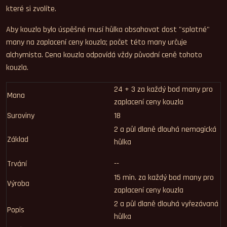
které si zvolíte.
Aby kouzlo bylo úspěšné musí hůlka obsahovat dost "splatné"
many na zaplacení ceny kouzla; počet této many určuje
alchymista. Cena kouzla odpovídá vždy původní ceně tohoto
kouzla.
24 + 3 za každý bod many pro
Mana
zaplacení ceny kouzla
Suroviny
18
2 a půl dlaně dlouhá nemagická
Základ
hůlka
Trvání
--
15 min. za každý bod many pro
Výroba
zaplacení ceny kouzla
2 a půl dlaně dlouhá vyřezávaná
Popis
hůlka