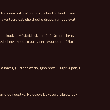
ých semen petrklíče umíchej v hustou kaolinovou
ríny ve tvaru ostrého dračího drápu, vymodelovat
hanou s kapkou Měsíčních slz a měděným prachem.
Nechej nasáknout a pak v peci vypal do ruděžlutého
echej ji vzlínat až do jejího hrotu . Teprve pak je
káme do náústku. Melodické klokotavé vibrace pak