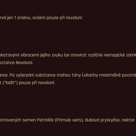
y trvá jen 1 směnu, ovšem pouze při novoluní
okotavými vibracemi jejího zvuku lze otevírat rozličné nemagické zámky
bstance Novoluní.
nce. Po vyčerpání substance mohou tóny Ĺokaríny maximálně povznáše
(“ladit”) pouze při novoluní.
rmentovaných semen Petrklíče (Primula veris), dubová pryskyřice, nektar