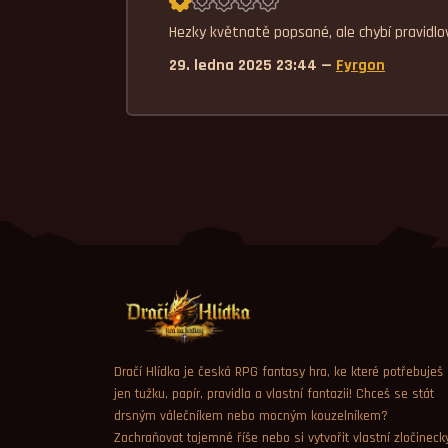
Průměrné hodnocení 1,0.
Hezky květnatě popsané, ale chybí pravidlov
29. ledna 2025 23:44 —
Fyrgon
Dračí Hlídka je česká RPG fantasy hra, ke které potřebuješ
jen tužku, papír, pravidla a vlastní fantazii! Chceš se stát
drsným válečníkem nebo mocným kouzelníkem?
Zachraňovat tajemné říše nebo si vytvořit vlastní zločineck