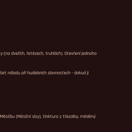
 (na dveřích, řetězech, truhlách). Otevření jednoho
t náladu při hudebních slavnostech - dokud ji
 Měsíčku (Měsíční slzy), tinktura z třezalky, měděný