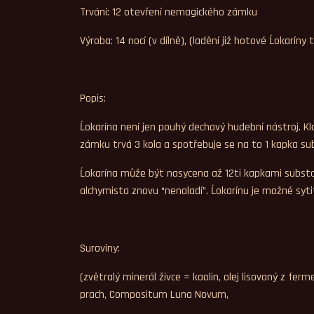
Trvání: 12 otevření nemagického zámku
Výroba: 14 nocí (v dílně), (ladění již hotové Ĺokarín
Popis:
Ĺokarína není jen pouhý dechový hudební nástroj. Kl
zámku trvá 3 kola a spotřebuje se na to 1 kapka su
Ĺokarína může být nasycena až 12ti kapkami substa
alchymista znovu “nenaladí”. Ĺokarínu je možné sytit 
Suroviny:
(zvětralý minerál živce = kaolin, olej lisovaný z fe
prach, Compositum Luna Novum,