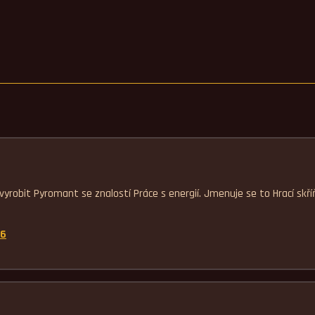
yrobit Pyromant se znalostí Práce s energií. Jmenuje se to Hrací skř
16