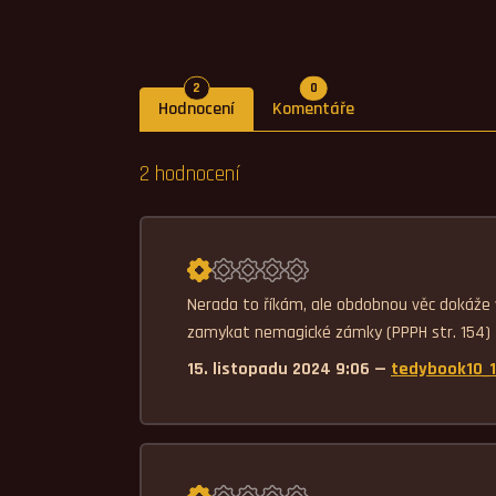
Počet hodnocení
Počet komentářů
2
0
Hodnocení
Komentáře
2 hodnocení
Průměrné hodnocení 1,0.
Nerada to říkám, ale obdobnou věc dokáže v
zamykat nemagické zámky (PPPH str. 154)
15. listopadu 2024 9:06 —
tedybook10_