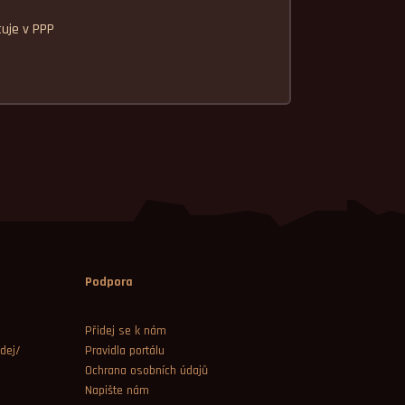
tuje v PPP
Podpora
Přidej se k nám
dej/
Pravidla portálu
Ochrana osobních údajů
Napište nám