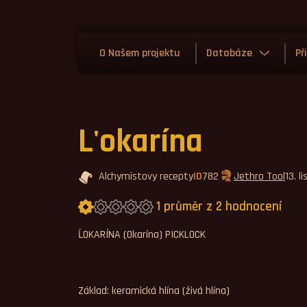
O Našem projektu
Databáze
Př
L'okarína
Alchymistovy recepty
ID
782
Jethro Tool
13. 
1 průměr z 2 hodnocení
Průměrné hodnocení 1,0.
ĹOKARÍNA (Okarína) PICKLOCK
Základ: keramická hlína (živá hlína)