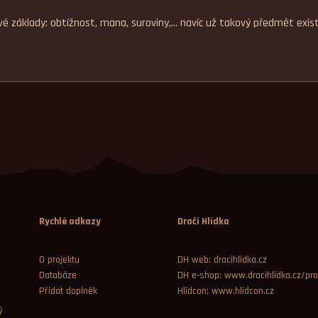
é základy: obtížnost, mana, suroviny,... navíc už takový předmět exis
Rychlé odkazy
Dračí Hlídka
O projektu
DH web: dracihlidka.cz
Databáze
DH e-shop: www.dracihlidka.cz/pro
Přidat doplněk
Hlídcon: www.hlidcon.cz
ý