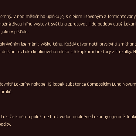
i jemný. V noci měsíčního úplňku jej s olejem lisovaným z fermentovan
možné živou hlínu vystavit světlu a zpracovat ji do podoby duté Ĺoka
jako v píšťale.
ž zakrýváním lze měnit výšku tónu. Každý otvor natři pryskyřicí smíc
 dalšího roztoku kaolinového mléka s 5 kapkami tinktury z třezalky. 
ovnitř Lokaríny nakapej 12 kapek substance Compositim Luna Novum a n
 zámků.
t tak, že k němu přiložíme hrot vodou naplněné Ĺokaríny a jemně fou
padky.