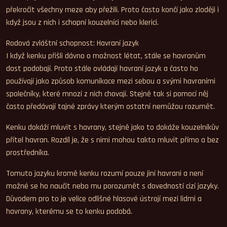
překročit všechny meze aby přežili. Proto často končí jako zloději i
když jsou z nich i schopní kouzelníci nebo klerici.
Rodová zvláštní schopnost: Havraní jazyk
I když kenku přišli dávno o možnost létat, stále se havranům
dost podobají. Proto stále ovládají havraní jazyk a často ho
používají jako způsob komunikace mezi sebou a svými havraními
společníky, které mnozí z nich chovají. Stejně tak si pomocí něj
často předávají tajné zprávy kterým ostatní nemůžou rozumět.
Kenku dokáží mluvit s havrany, stejně jako to dokáže kouzelníkův
přítel havran. Rozdíl je, že s nimi mohou takto mluvit přímo a bez
prostředníka.
Tomuto jazyku kromě kenku rozumí pouze jiní havrani a není
možné se ho naučit nebo mu porozumět s dovedností cizí jazyky.
Důvodem pro to je velice odlišné hlasové ústrojí mezi lidmi a
havrany, kterému se to kenku podobá.