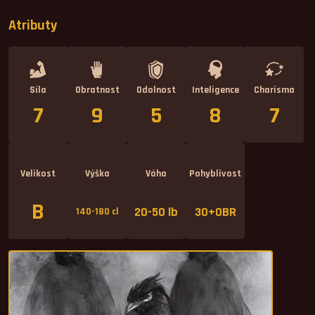
Atributy
Síla
Obratnost
Odolnost
Inteligence
Charisma
7
9
5
8
7
Velikost
Výška
Váha
Pohyblivost
B
20-50 lb
30+OBR
140-180 cl