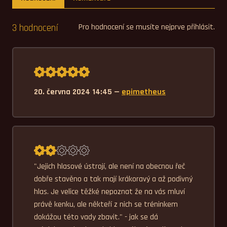
3 hodnocení
Pro hodnocení se musíte nejprve přihlásit.
Průměrné hodnocení 5,0.
20. června 2024 14:45 —
epimetheus
Průměrné hodnocení 2,0.
"Jejich hlasové ústrojí, ale není na obecnou řeč 
dobře stavěno a tak mají krákoravý a až podivný 
hlas. Je velice těžké nepoznat že na vás mluví 
právě kenku, ale někteří z nich se tréninkem 
dokážou této vady zbavit." - jak se dá 