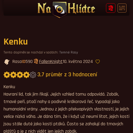
Kenku
Tento doplněk se nachází v sadách:
Temné Rasy
Rasa
ID
590
FallenKnight
10. května 2024
3,7 průměr z 3 hodnocení
Průměrné hodnocení 3,7.
Kenku
Havraní lid, tak jim říkají. Jejich vzhled tomu odpovídá. Zobák,
tmavé peří, ptačí nohy a podivně krákoravá řeč. Vypadají jako
humanoidní vrány. Jednou z jejich překvapivých vlastností, je jejich
velice nízká váha. Je dána tím, že i když už neumí lítat, jejich kosti
jsou stále duté jako kosti ptáků. Často se zahalují do tmavých
plášťů a je z nich vidět jen jejich zobák.