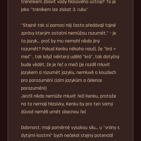
tréninkem zbavit vady hlasového ústrojí? To je 
jako "trénikem lze získat 3. ruku"

"Stejně tak si pomocí něj často předávají tajné 
zprávy kterým ostatní nemůžou rozumět." - je 
to jazyk... proč by mu nemohl nikdo jiný 
rozumět? Pokud Kenku někoho naučí, že "krá = 
meč" , tak když některý udělá "krá", tak dotyčný 
bude vědět, že je řeč o meči (je rozdíl mluvit 
jazykem a rozumět jazyku, nemluvě o kouzlech 
pro porozumění cizím jazykům a čelence 
porozumění)

Jestli nikdo nemůže mluvit řečí Kenku, protože 
na to nemají hlasivky, Kenku by pro ten samý 
důvod neměli umět obecnou řeč

Dobrnost: mají poměrně vysokou sílu... u "vrány s 
dytými kostmi" bych nečekal stejný potenciál 