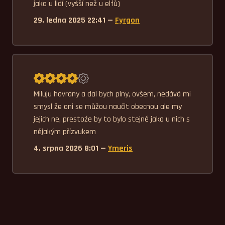
jako u lidí (vyšší než u elfů)
29. ledna 2025 22:41 —
Fyrgon
Průměrné hodnocení 4,0.
Miluju havrany a dal bych plny, ovšem, nedává mi 
smysl že oni se můžou naučit obecnou ale my 
jejich ne, prestoźe by to bylo stejně jako u nich s 
nějakým přízvukem
4. srpna 2026 8:01 —
Ymeris