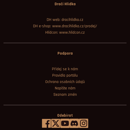
Dračí Hlídka
DH web: dracihlidka.cz
DH e-shop: www.dracihlidka.cz/prodej/
Hlídcon: www.hlidcon.cz
Podpora
Přidej se k nám
Pravidla portálu
Ochrana osobních údajů
Napište nám
Seznam změn
Odebírat