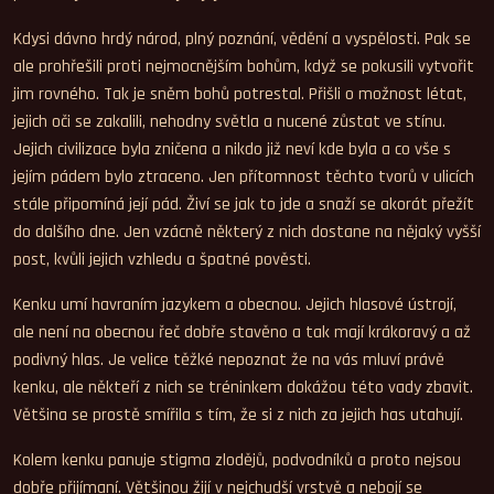
Kdysi dávno hrdý národ, plný poznání, vědění a vyspělosti. Pak se
ale prohřešili proti nejmocnějším bohům, když se pokusili vytvořit
jim rovného. Tak je sněm bohů potrestal. Přišli o možnost létat,
jejich oči se zakalili, nehodny světla a nucené zůstat ve stínu.
Jejich civilizace byla zničena a nikdo již neví kde byla a co vše s
jejím pádem bylo ztraceno. Jen přítomnost těchto tvorů v ulicích
stále připomíná její pád. Živí se jak to jde a snaží se akorát přežít
do dalšího dne. Jen vzácně některý z nich dostane na nějaký vyšší
post, kvůli jejich vzhledu a špatné pověsti.
Kenku umí havraním jazykem a obecnou. Jejich hlasové ústrojí,
ale není na obecnou řeč dobře stavěno a tak mají krákoravý a až
podivný hlas. Je velice těžké nepoznat že na vás mluví právě
kenku, ale někteří z nich se tréninkem dokážou této vady zbavit.
Většina se prostě smířila s tím, že si z nich za jejich has utahují.
Kolem kenku panuje stigma zlodějů, podvodníků a proto nejsou
dobře přijímaní. Většinou žijí v nejchudší vrstvě a nebojí se