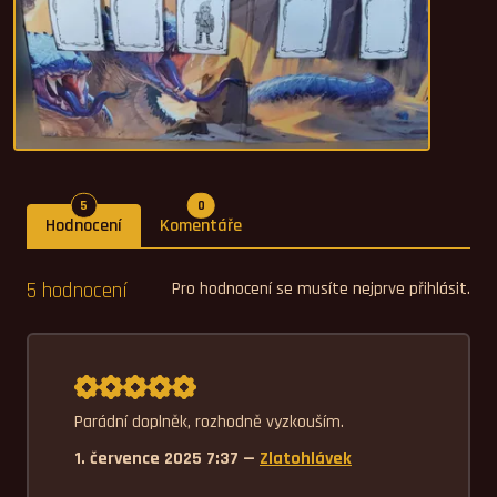
Počet hodnocení
Počet komentářů
5
0
Hodnocení
Komentáře
5 hodnocení
Pro hodnocení se musíte nejprve přihlásit.
Průměrné hodnocení 5,0.
Parádní doplněk, rozhodně vyzkouším.
1. července 2025 7:37 —
Zlatohlávek