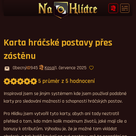
Karta hráčské postavy přes
zástěnu
Obecný
ID
945
Kasai
1. července 2025
5 průměr z 5 hodnocení
Průměrné hodnocení 5,0.
Inspiroval jsem se jiným systémem kde jsem používal podobné
karty pro sledování možností a schopností hráčských postav.
Pro Hlídku jsem vytvořil tyto karty, abych ani tady neztratil
přehled o tom, kdo mám kolik maximum životů, jaké mají cíle a
bonusy k atributům. Výhodou je, že je možné tam vkládat