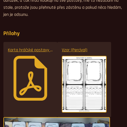
obrázek, a tak hráči koukají na své postavy, mě to nezaclání na
stole, protože jsou přehnuté přes zástěnu a pokud něco hledám,
jen je odsunu.
Přílohy
Karta hráčské postavy přes zástěnu
Vzor (Percival)