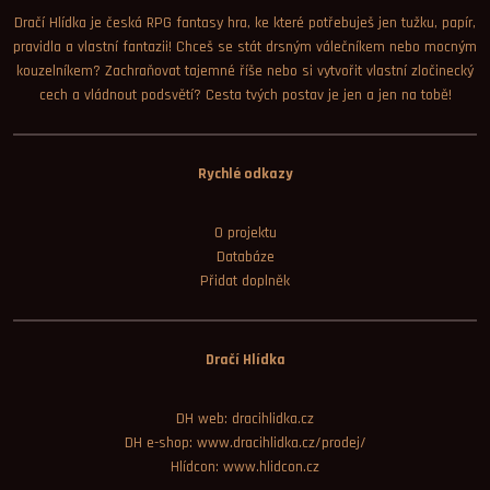
Dračí Hlídka je česká RPG fantasy hra, ke které potřebuješ jen tužku, papír,
pravidla a vlastní fantazii! Chceš se stát drsným válečníkem nebo mocným
kouzelníkem? Zachraňovat tajemné říše nebo si vytvořit vlastní zločinecký
cech a vládnout podsvětí? Cesta tvých postav je jen a jen na tobě!
Rychlé odkazy
O projektu
Databáze
Přidat doplněk
Dračí Hlídka
DH web: dracihlidka.cz
DH e-shop: www.dracihlidka.cz/prodej/
Hlídcon: www.hlidcon.cz