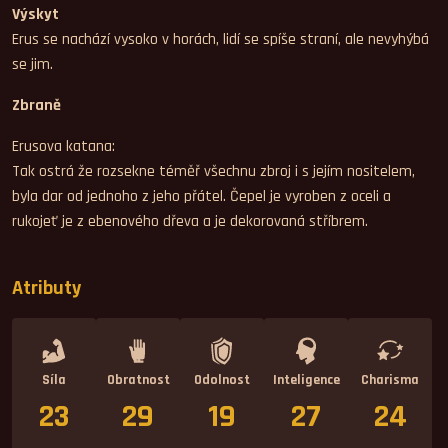
Výskyt
Erus se nachází vysoko v horách, lidí se spíše straní, ale nevyhýbá
se jim.
Zbraně
Erusova katana:
Tak ostrá že rozsekne téměř všechnu zbroj i s jejím nositelem,
byla dar od jednoho z jeho přátel. Čepel je vyroben z oceli a
rukojeť je z ebenového dřeva a je dekorovaná stříbrem.
Atributy
Síla
Obratnost
Odolnost
Inteligence
Charisma
23
29
19
27
24