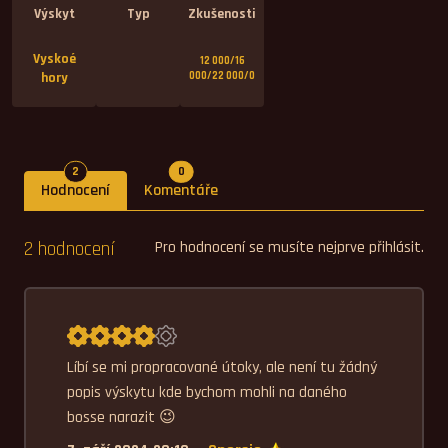
Výskyt
Typ
Zkušenosti
Vyskoé
12 000/16
hory
000/22 000/0
Počet hodnocení
Počet komentářů
2
0
Hodnocení
Komentáře
2 hodnocení
Pro hodnocení se musíte nejprve přihlásit.
Průměrné hodnocení 4,0.
Líbí se mi propracované útoky, ale není tu žádný 
popis výskytu kde bychom mohli na daného 
bosse narazit 😉