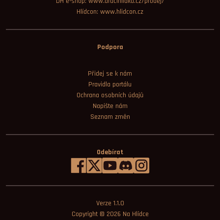
DH e-shop: www.dracihlidka.cz/prodej/
Hlídcon: www.hlidcon.cz
Podpora
Přidej se k nám
Pravidla portálu
Ochrana osobních údajů
Napište nám
Seznam změn
Odebírat
Verze 1.1.0
Copyright © 2026
Na Hlídce