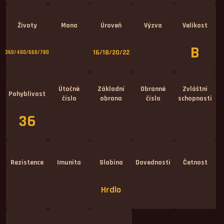
Životy
Mana
Úroveň
Výzva
Velikost
B
16/18/20/22
360/480/660/780
Útočné
Základní
Obranné
Zvláštní
Pohyblivost
číslo
obrana
číslo
schopnosti
36
Rezistence
Imunita
Slabina
Dovednosti
Četnost
Hrdlo