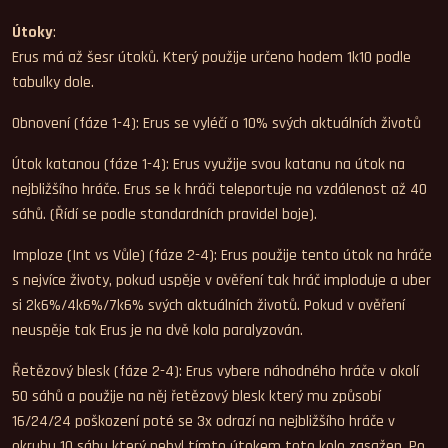
Útoky
:
Erus má až šesr útoků. Který použije určeno hodem 1k10 podle
tabulky dole.
Obnovení (fáze 1-4): Erus se vyléčí o 10% svých aktuálních životů
Útok katanou (fáze 1-4): Erus využije svou katanu na útok na
nejbližšího hráče. Erus se k hráči teleportuje na vzdálenost až 40
sáhů. (Řídí se podle standardních pravidel boje).
Imploze (Int vs Vůle) (fáze 2-4): Erus použije tento útok na hráče
s nejvíce životy, pokud uspěje v ověření tak hráč imploduje a uber
si 2k6%/4k6%/7k6% svých aktuálních životů. Pokud v ověření
neuspěje tak Erus je na dvě kola paralyzován.
Řetězový blesk (fáze 2-4): Erus vybere náhodného hráče v okolí
50 sáhů a použije na něj řetězový blesk který mu způsobí
16/24/24 poškození poté se 3x odrazí na nejbližšího hráče v
okruhu 10 sáhu který nebyl tímto útokem toto kolo zasažen. Po