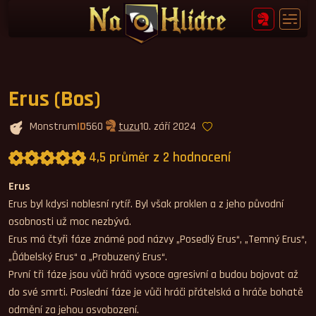
Erus (Bos)
Monstrum
ID
560
tuzu
10. září 2024
4,5 průměr z 2 hodnocení
Průměrné hodnocení 4,5.
Erus
Erus byl kdysi noblesní rytíř. Byl však proklen a z jeho původní
osobnosti už moc nezbývá.
Erus má čtyři fáze známé pod názvy „Posedlý Erus“, „Temný Erus“,
„Ďábelský Erus“ a „Probuzený Erus“.
První tři fáze jsou vůči hráči vysoce agresivní a budou bojovat až
do své smrti. Poslední fáze je vůči hráči přátelská a hráče bohatě
odmění za jehou osvobození.