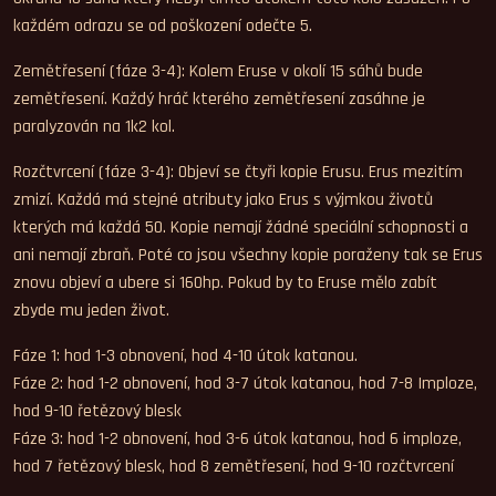
každém odrazu se od poškození odečte 5.
Zemětřesení (fáze 3-4): Kolem Eruse v okolí 15 sáhů bude
zemětřesení. Každý hráč kterého zemětřesení zasáhne je
paralyzován na 1k2 kol.
Rozčtvrcení (fáze 3-4): Objeví se čtyři kopie Erusu. Erus mezitím
zmizí. Každá má stejné atributy jako Erus s výjmkou životů
kterých má každá 50. Kopie nemají žádné speciální schopnosti a
ani nemají zbraň. Poté co jsou všechny kopie poraženy tak se Erus
znovu objeví a ubere si 160hp. Pokud by to Eruse mělo zabít
zbyde mu jeden život.
Fáze 1: hod 1-3 obnovení, hod 4-10 útok katanou.
Fáze 2: hod 1-2 obnovení, hod 3-7 útok katanou, hod 7-8 Imploze,
hod 9-10 řetězový blesk
Fáze 3: hod 1-2 obnovení, hod 3-6 útok katanou, hod 6 imploze,
hod 7 řetězový blesk, hod 8 zemětřesení, hod 9-10 rozčtvrcení