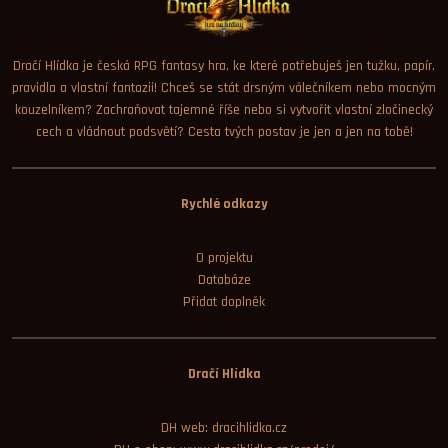
Dračí Hlídka je česká RPG fantasy hra, ke které potřebuješ jen tužku, papír,
pravidla a vlastní fantazii! Chceš se stát drsným válečníkem nebo mocným
kouzelníkem? Zachraňovat tajemné říše nebo si vytvořit vlastní zločinecký
cech a vládnout podsvětí? Cesta tvých postav je jen a jen na tobě!
Rychlé odkazy
O projektu
Databáze
Přidat doplněk
Dračí Hlídka
DH web: dracihlidka.cz