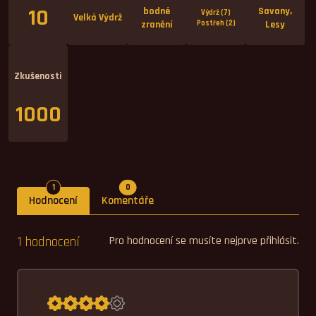
10
bodné
Savany,
Výdrž (7)
Velká Výdrž
zranění
Postřeh (2)
Lesy
Zkušenosti
1000
Počet hodnocení
Počet komentářů
1
0
Hodnocení
Komentáře
1 hodnocení
Pro hodnocení se musíte nejprve přihlásit.
Průměrné hodnocení 4,0.