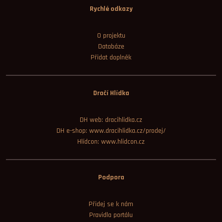
Rychlé odkazy
O projektu
Databáze
Přidat doplněk
Dračí Hlídka
DH web: dracihlidka.cz
DH e-shop: www.dracihlidka.cz/prodej/
Hlídcon: www.hlidcon.cz
Podpora
Přidej se k nám
Pravidla portálu