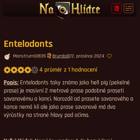
Entelodonts
Monstrum
ID
839
Brumbál
22. prosince 2024
4 průměr z 1 hodnocení
Průměrné hodnocení 4,0.
Popis:
Entelodonts taky známo jako hell pig (pekelné
prase) je masivní 2 metrové prase podobné praseti
savanovému a kanci. Narozdíl od prasete savanového a
kance nemá kli ale jako prase savanové má dva
výrůstky na straně hlavy pod očima.