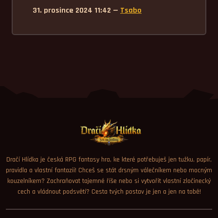
31. prosince 2024 11:42 —
Tsabo
Dračí Hlídka je česká RPG fantasy hra, ke které potřebuješ jen tužku, papír,
pravidla a vlastní fantazii! Chceš se stát drsným válečníkem nebo mocným
kouzelníkem? Zachraňovat tajemné říše nebo si vytvořit vlastní zločinecký
cech a vládnout podsvětí? Cesta tvých postav je jen a jen na tobě!