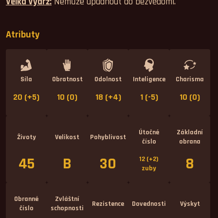
Velká Výdrž:
Nemůže upadnout do bezvědomí.
Atributy
Síla
Obratnost
Odolnost
Inteligence
Charisma
20 (+5)
10 (0)
18 (+4)
1 (-5)
10 (0)
Útočné
Základní
Životy
Velikost
Pohyblivost
číslo
obrana
45
B
30
8
12 (+2)
zuby
Obranné
Zvláštní
Rezistence
Dovednosti
Výskyt
číslo
schopnosti