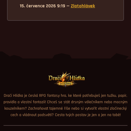
15. července 2026 9:19 —
Zlatohlávek
Dračí Hlídka je česká RPG fantasy hra, ke které potřebuješ jen tužku, papír,
pravidla a vlastní fantazii! Chceš se stát drsným válečníkem nebo mocným
kouzelníkem? Zachraňovat tajemné říše nebo si vytvořit vlastní zločinecký
cech a vládnout podsvětí? Cesta tvých postav je jen a jen na tobě!