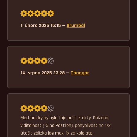
Průměrné hodnocení 5,0.
1. února 2025 16:15 —
Brumbál
Průměrné hodnocení 4,0.
14. srpna 2025 23:28 —
Thongar
Průměrné hodnocení 4,0.
Mechanicky by bylo fajn určit efekty. Snížená 
viditelnost (-5 na Postřeh), pohyblivost na 1/2, 
útočit zblízka jde max. 1x za kolo atp.