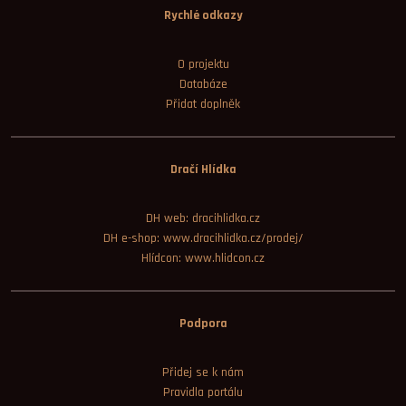
Rychlé odkazy
O projektu
Databáze
Přidat doplněk
Dračí Hlídka
DH web: dracihlidka.cz
DH e-shop: www.dracihlidka.cz/prodej/
Hlídcon: www.hlidcon.cz
Podpora
Přidej se k nám
Pravidla portálu