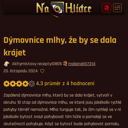
Dýmovnice mlhy, že by se dala
krájet
Alchymistovy recepty
ID
805
malarrek57314
20. listopadu 2024
4,3 průměr z 4 hodnocení
Průměrné hodnocení 4,3.
Zapálená dýmovnice mlhy, která by se dala krájet, vytvoří v
okruhu 10 stop od dýmovnice mlhu, ve které jsou jakékoliv rychlé
pohyby téměř nemožné. Mlha funguje tak, že čím rychleji se v ní
jakákoliv bytost snazi pohybovat tím hůře a pomaleji se ve
skutečnosti pohybuje. Když se bytost bude pohybovat pomalu,