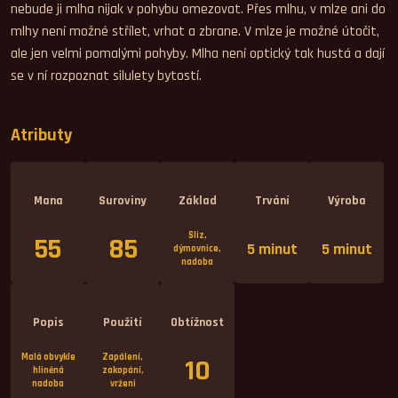
nebude ji mlha nijak v pohybu omezovat. Přes mlhu, v mlze ani do
mlhy není možné střílet, vrhat a zbrane. V mlze je možné útočit,
ale jen velmi pomalými pohyby. Mlha není optický tak hustá a dají
se v ní rozpoznat silulety bytostí.
Atributy
Mana
Suroviny
Základ
Trvání
Výroba
Sliz,
55
85
5 minut
5 minut
dýmovnice,
nadoba
Popis
Použití
Obtížnost
Malá obvykle
Zapálení,
10
hliněná
zakopání,
nadoba
vrženi