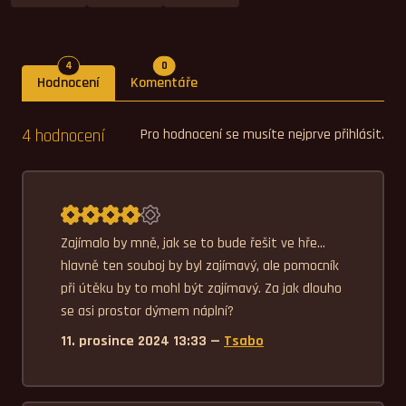
Počet hodnocení
Počet komentářů
4
0
Hodnocení
Komentáře
4 hodnocení
Pro hodnocení se musíte nejprve přihlásit.
Průměrné hodnocení 4,0.
Zajímalo by mně, jak se to bude řešit ve hře... 
hlavně ten souboj by byl zajímavý, ale pomocník 
při útěku by to mohl být zajímavý. Za jak dlouho 
se asi prostor dýmem náplní?
11. prosince 2024 13:33 —
Tsabo