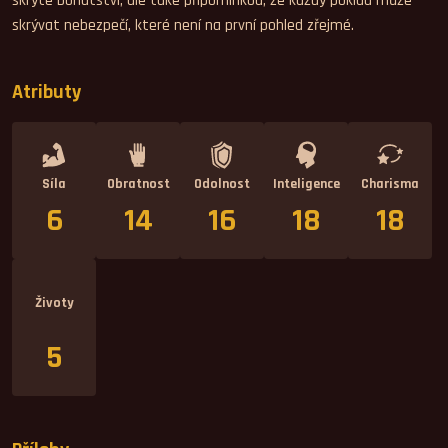
skryté bohatství, ale také připomínkou, že každý poklad může
skrývat nebezpečí, které není na první pohled zřejmé.
Atributy
Síla
Obratnost
Odolnost
Inteligence
Charisma
6
14
16
18
18
Životy
5