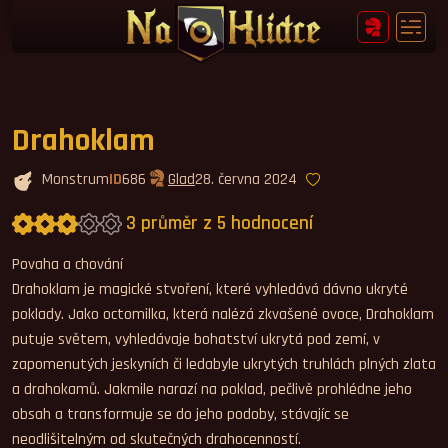
Drahoklam
Monstrum
ID
686
Glad
28. června 2024
3 průměr z 5 hodnocení
Průměrné hodnocení 3,0.
Povaha a chování
Drahoklam je magické stvoření, které vyhledává dávno ukryté
poklady. Jako octomilka, která nalézá zkvašené ovoce, Drahoklam
putuje světem, vyhledávaje bohatství ukrytá pod zemí, v
zapomenutých jeskyních či ledabyle ukrytých truhlách plných zlata
a drahokamů. Jakmile narazí na poklad, pečlivě prohlédne jeho
obsah a transformuje se do jeho podoby, stávajíc se
neodlišitelným od skutečných drahocenností.