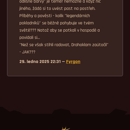
odlišné barvy" je téměř nemožné a když nic 
jiného, žádá si to uvést past na postřeh.

Příběhy a pověsti - kolik "legendárních 
pokladníků" se běžně pohybuje ve tvém 
světě??? Natož aby se potkali v hospodě a 
povídali si...

"Než se však stihli radovat, Drahoklam zaútočil" 
- JAK???
29. ledna 2025 22:31 —
Fyrgon