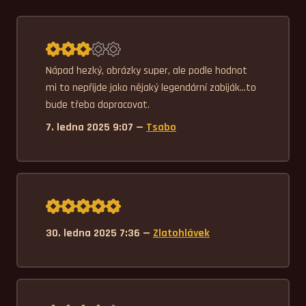
Průměrné hodnocení 3,0.
Nápad hezký, obrázky super, ale podle hodnot 
mi to nepřijde jako nějaký legendární zabiják...to 
bude třeba dopracovat.
7. ledna 2025 9:07 —
Tsabo
Průměrné hodnocení 5,0.
30. ledna 2025 7:36 —
Zlatohlávek