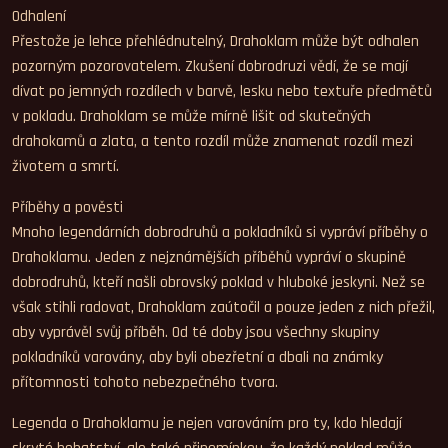
Odhalení
Přestože je lehce přehlédnutelný, Drahoklam může být odhalen
pozorným pozorovatelem. Zkušení dobrodruzi vědí, že se mají
dívat po jemných rozdílech v barvě, lesku nebo textuře předmětů
v pokladu. Drahoklam se může mírně lišit od skutečných
drahokamů a zlata, a tento rozdíl může znamenat rozdíl mezi
životem a smrtí.
Příběhy a pověsti
Mnoho legendárních dobrodruhů a pokladníků si vypráví příběhy o
Drahoklamu. Jeden z nejznámějších příběhů vypráví o skupině
dobrodruhů, kteří našli obrovský poklad v hluboké jeskyni. Než se
však stihli radovat, Drahoklam zaútočil a pouze jeden z nich přežil,
aby vyprávěl svůj příběh. Od té doby jsou všechny skupiny
pokladníků varovány, aby byli obezřetní a dbali na známky
přítomnosti tohoto nebezpečného tvora.
Legenda o Drahoklamu je nejen varováním pro ty, kdo hledají