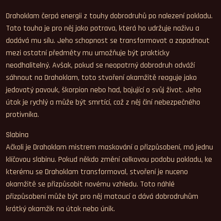
Drahoklam čerpá energii z touhy dobrodruhů po nalezení pokladu.
Tato touha je pro něj jako potrava, která ho udržuje naživu a
dodává mu sílu. Jeho schopnost se transformovat a zapadnout
mezi ostatní předměty mu umožňuje být prakticky
neodhalitelný. Avšak, pokud se neopatrný dobrodruh odváží
sáhnout na Drahoklam, toto stvoření okamžitě reaguje jako
jedovatý pavouk, škorpion nebo had, bojující o svůj život. Jeho
útok je rychlý a může být smrtící, což z něj činí nebezpečného
protivníka.
Slabina
Ačkoli je Drahoklam mistrem maskování a přizpůsobení, má jednu
klíčovou slabinu. Pokud někdo změní celkovou podobu pokladu, ke
kterému se Drahoklam transformoval, stvoření je nuceno
okamžitě se přizpůsobit novému vzhledu. Toto náhlé
přizpůsobení může být pro něj matoucí a dává dobrodruhům
krátký okamžik na útok nebo únik.