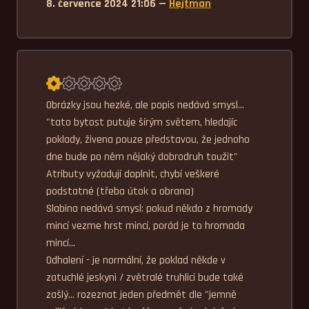
8. července 2024 21:06 —
Hejtman
Průměrné hodnocení 1,0.
Obrázky jsou hezké, ale popis nedává smysl... 
"tato bytost putuje šírým světem, hledajíc 
poklady, živena pouze představou, že jednoho 
dne bude po něm nějaký dobrodruh toužit" 

Atributy vyžadují doplnit, chybí veškeré 
podstatné (třeba útok a obrana)

Slabina nedává smysl: pokud někdo z hromady 
mincí vezme hrst mincí, porád je to hromada 
mincí...

Odhalení - je normální, že poklad někde v 
zatuchlé jeskyni / zvětralé truhlici bude také 
zašlý... rozeznat jeden předmět dle "jemně 