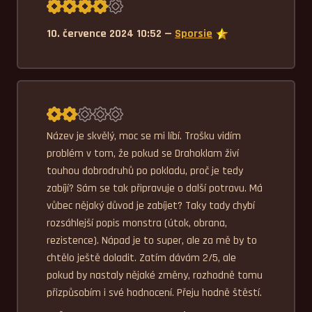
Průměrné hodnocení 4,0.
10. července 2024 10:52 —
Sporsie
Průměrné hodnocení 2,0.
Název je skvělý, moc se mi líbí. Trošku vidím 
problém v tom, že pokud se Drahoklam živí 
touhou dobrodruhů po pokladu, proč je tedy 
zabíjí? Sám se tak připravuje o další potravu. Má 
vůbec nějaký důvod je zabíjet? Taky tady chybí 
rozsáhlejší popis monstra (útok, obrana, 
rezistence). Nápad je to super, ale za mě by to 
chtělo ještě doladit. Zatím dávám 2/5, ale 
pokud by nastaly nějaké změny, rozhodně tomu 
přizpůsobím i své hodnocení. Přeju hodně štěstí.