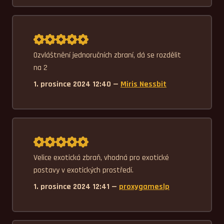
Průměrné hodnocení 5,0.
Ozvláštnění jednoručních zbraní, dá se rozdělit 
na 2
1. prosince 2024 12:40 —
Miris Nessbit
Průměrné hodnocení 5,0.
Velice exotická zbraň, vhodná pro exotické 
postavy v exotických prostředí.
1. prosince 2024 12:41 —
proxygameslp