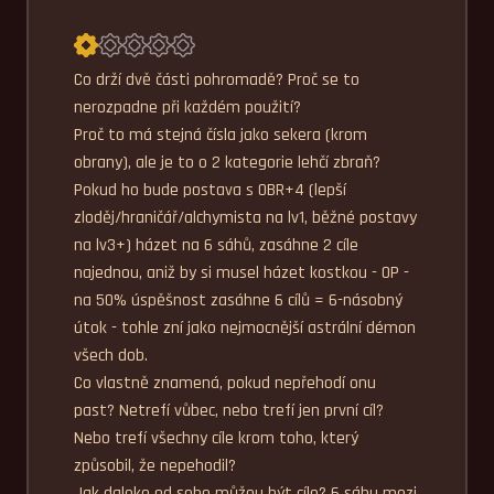
Průměrné hodnocení 1,0.
Co drží dvě části pohromadě? Proč se to 
nerozpadne při každém použití?

Proč to má stejná čísla jako sekera (krom 
obrany), ale je to o 2 kategorie lehčí zbraň?

Pokud ho bude postava s OBR+4 (lepší 
zloděj/hraničář/alchymista na lv1, běžné postavy 
na lv3+) házet na 6 sáhů, zasáhne 2 cíle 
najednou, aniž by si musel házet kostkou - OP - 
na 50% úspěšnost zasáhne 6 cílů = 6-násobný 
útok - tohle zní jako nejmocnější astrální démon 
všech dob.

Co vlastně znamená, pokud nepřehodí onu 
past? Netrefí vůbec, nebo trefí jen první cíl? 
Nebo trefí všechny cíle krom toho, který 
způsobil, že nepehodil?

Jak daleko od sebe můžou být cíle? 6 sáhu mezi 