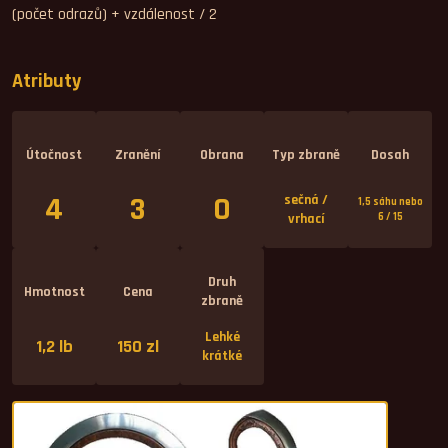
(počet odrazů) + vzdálenost / 2
Atributy
Útočnost
Zranění
Obrana
Typ zbraně
Dosah
4
3
0
sečná /
1,5 sáhu nebo
vrhací
6 / 15
Druh
Hmotnost
Cena
zbraně
Lehké
1,2 lb
150 zl
krátké