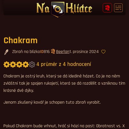
Chakram
Zbraň na blízko
ID
816
Beefan
1. prosince 2024
4 průměr z 4 hodnocení
Průměrné hodnocení 4,0.
Chakram je ostrý kruh, který se dá ideálně házet. Co je na něm
zvláštní tak je spojen rukojetí, která se dá rozdělit a vzniknou tím
krásné dvě dýky.
Jenom zkušený kovář je schopen tuto zbraň vyrobit.
Pokud Chakram bude vrhnut, hráč si hází na past: Obratnost vs. X