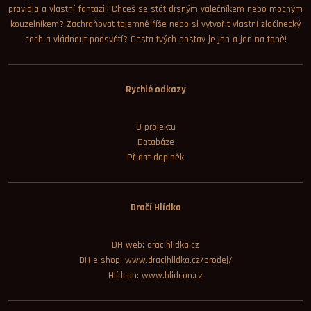
pravidla a vlastní fantazii! Chceš se stát drsným válečníkem nebo mocným
kouzelníkem? Zachraňovat tajemné říše nebo si vytvořit vlastní zločinecký
cech a vládnout podsvětí? Cesta tvých postav je jen a jen na tobě!
Rychlé odkazy
O projektu
Databáze
Přidat doplněk
Dračí Hlídka
DH web: dracihlidka.cz
DH e-shop: www.dracihlidka.cz/prodej/
Hlídcon: www.hlidcon.cz