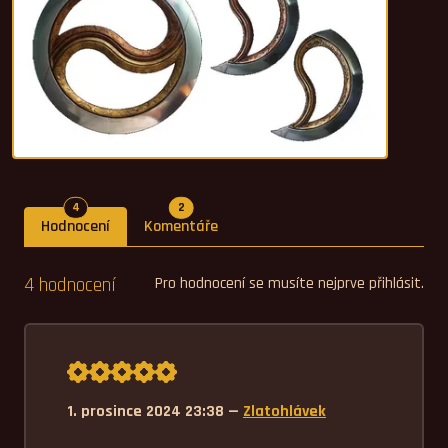
Počet hodnocení
Počet komentářů
4
2
Hodnocení
Komentáře
4 hodnocení
Pro hodnocení se musíte nejprve přihlásit.
Průměrné hodnocení 5,0.
1. prosince 2024 23:38 —
Zlatohlávek