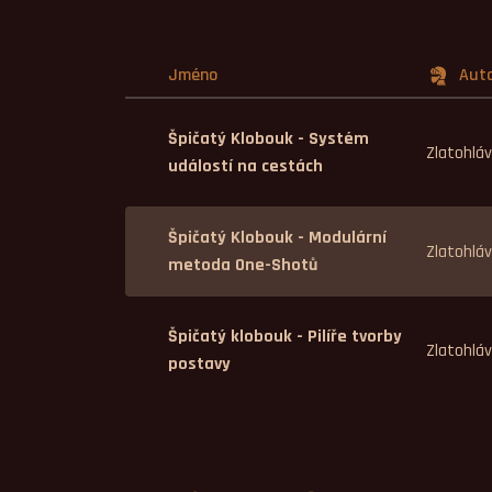
Jméno
Aut
Špičatý Klobouk - Systém
Zlatohlá
událostí na cestách
Špičatý Klobouk - Modulární
Zlatohlá
metoda One-Shotů
Špičatý klobouk - Pilíře tvorby
Zlatohlá
postavy