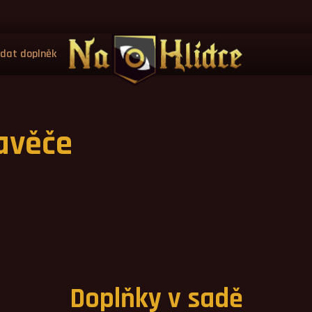
idat doplněk
avěče
Doplňky v sadě