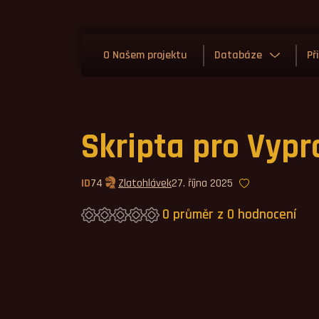
O Našem projektu
Databáze
Př
Skripta pro Vypr
ID
74
Zlatohlávek
27. října 2025
0 průměr z 0 hodnocení
Průměrné hodnocení 0,0.